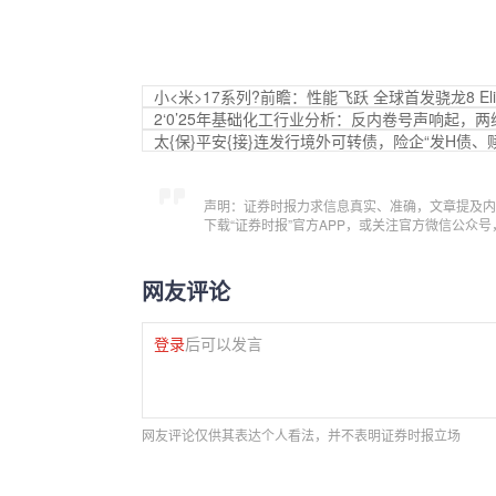
小<米>17系列?前瞻：性能飞跃 全球首发骁龙8 Elite
2‘0’25年基础化工行业分析：反内卷号声响起
太{保}平安{接}连发行境外可转债，险企“发H债、
声明：证券时报力求信息真实、准确，文章提及内
下载“证券时报”官方APP，或关注官方微信公众
网友评论
登录
后可以发言
网友评论仅供其表达个人看法，并不表明证券时报立场