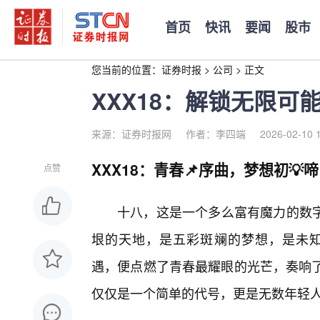
首页
快讯
要闻
股市
您当前的位置：
证券时报
>
公司
>
正文
XXX18：解锁无限
来源：证券时报网
作者：李四端
2026-02-10 
XXX18：青春📌序曲，梦想初💡啼
点赞
十八，这是一个多么富有魔力的数
垠的天地，是五彩斑斓的梦想，是未知的
遇，便点燃了青春最耀眼的光芒，奏响了属
仅仅是一个简单的代号，更是无数年轻