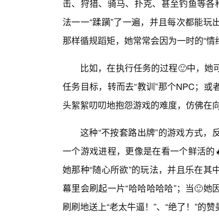
击、狩猎、骑马、扑克、甚至钓鱼等各种
法一一“蹂躏”了一遍，并且每次都能玩
那样循规蹈矩，她常常会因为一时的“情绪
比如，在执行任务的过程🙂中，她
任务目标，转而去“教训”那个NPC；
头絮絮叨叨地抱怨游戏的难度，仿佛在向
这种“不按套路出牌”的游戏方式，
一个游戏进程，更像是在看一个鲜活的
她那种“随心所欲”的玩法，并且乐在其
幕里会刷起一片“哈哈哈哈哈”；当🙂
刷刷地送上“老太牛逼！”、“绝了！”的赞