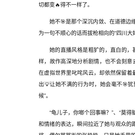
切都变🔥得不一样了。
她不🎯是那个深沉内敛、在道德边
为一句不顺心的话而拔枪相向的“四川大
她的直播风格是粗犷的，直白的，甚
样，故作高深地分析剧情，也不会刻意去
在虚拟世界里叱咤风云，却依然保留着最
出💡让她不满的行为时，她会毫不🎯
候”。
“龟儿子，你啷个回事嘛？”、“莫得
和情绪的表达，瞬间拉近了她与观众的