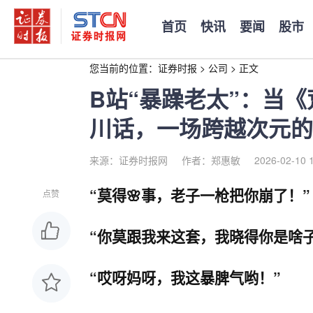
首页
快讯
要闻
股市
您当前的位置：
证券时报
>
公司
>
正文
B站“暴躁老太”：当
川话，一场跨越次元的
来源：证券时报网
作者：郑惠敏
2026-02-10 
“莫得🌸事，老子一枪把你崩了！”
点赞
“你莫跟我来这套，我晓得你是啥子
“哎呀妈呀，我这暴脾气哟！”