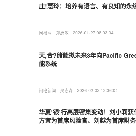
庄!慧玲：培养有语言、有良知的永
网易网
郑惠敏
2026-01-27 08:03:04
天,合?储能拟未来3年向Pacific G
能系统
闪电新闻
吴志森
2026-02-02 13:36:04
华夏‘银’行高层密集变动！刘小莉
方宜为首席风险官、刘越为首席财务