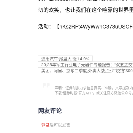
切的欢笑，也让我们在这个喧嚣的世界里
活动：【
hKszRFt4WyWwhC373uUSCF
通用汽车:尾盘大‘涨’14.9%
20;25年军工行业电子元器件专题报告：“双五之
美团、阿里、京东二季度,外卖大战;至少“烧钱”3
声明：证券时报力求信息真实、准确，文章提及内
下载“证券时报”官方APP，或关注官方微信公众
网友评论
登录
后可以发言