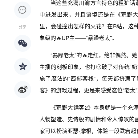
当这些充满川渝方言特色的粗犷话语
中迸发出来，并且语境还是在《荒野大
里，会碰撞出怎样的火花？在B站，这
分享
象级的🔥UP主——“暴躁老太”。
“暴躁老太”的🔥走红，绝非偶然。
主播的刻板印象，也打🙂破了对传统“
施了魔法的“西部客栈”，每天都挤满
客》的游戏过程，更是来感受这位“老太
《荒野大镖客2》本身就是一个充
人物塑造、史诗般的剧情和令人惊叹的
家可以扮演亚瑟·摩根，体验一段跌宕起