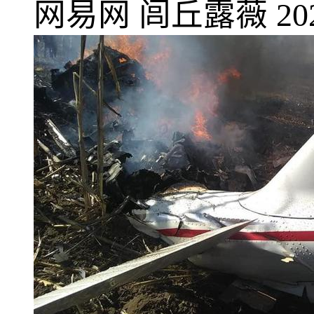
网易网
闾丘露薇
20