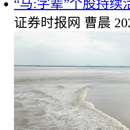
“马:字辈”个股持续
证券时报网
曹晨
20