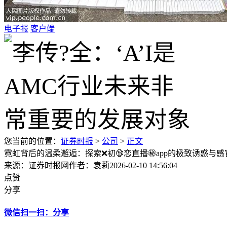
电子报
客户端
您当前的位置：
证券时报
>
公司
>
正文
霓虹背后的温柔邂逅：探索❌初🔞恋直播㊙️app的极致诱惑与
来源：证券时报网
作者：袁莉
2026-02-10 14:56:04
点赞
分享
微信扫一扫：分享