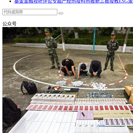
基金
金融
视听
评论
专题
产经
创投
科创板
新三板
投教
ESG
滚
公众号