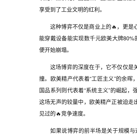
享受到了工业文明的红利。
这种博弈不仅是商业上的🔥，更是
能穿戴设备能实现数千元欧美大牌80%
便开始崩塌。
这场博弈的深度在于，它不仅仅是关
撞。欧美精产代表着“工匠主义”的余晖
国品系列则代表着“系统主义”的崛起，
这场无声的较量中，欧美精产正被迫走
见过的🔥竞争速度。
如果说博弈的前半场是关于规模与