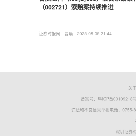
（002721）索赔案持续推进
证券时报网
曹晨
2025-08-05 21:44
关
备案号：
粤ICP备09109218
违法和不良信息举报电话：0755-83
深圳证券