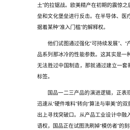
土”的拉锯战。欧美精产在初期的震惊之
垒和文化堡垒进行反击。在半导体、医
据着某种“准入门槛”的解释权。
他们试图通过强化“可持续发展”、“
品系列那冰冷的性能参数。这其实是一
无法胜过中国制造，那就通过建立一套新
标签。
国品一二三产品的演进逻辑，正表现
迅速从“硬件堆料”转向“算法与审美”
出上寻找突破口。从产品工业设计中融
语权，国品正在试图洗刷掉“模仿者”的