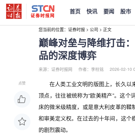
首页
快讯
要闻
股市
您当前的位置：
证券时报
>
公司
>
正文
巅峰对垒与降维打击：
品的深度博弈
来源：证券时报网
作者：李柱铭
2026-02-10 
在人类工业文明的版图上，长久以
点赞
顶点，往往被统称为“欧美精产”。这个
床的微米级精度，或是意大利皮革的鞣制
和审美定义权。在过去的十年间，这个稳
的剧烈震动。