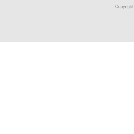
Copyright