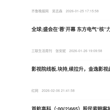
齐鲁晚报网
吴志森
2026-01-25 17:15:58
全球;盛会在‘蓉’开幕 东方电气“核”
三联生活周刊
张安妮
2026-01-26 19:09:58
影视院线板.块持,续拉升，金逸影视
红网
2026-02-06 21:41:58
首航高科（:00{2}665）股民索赔