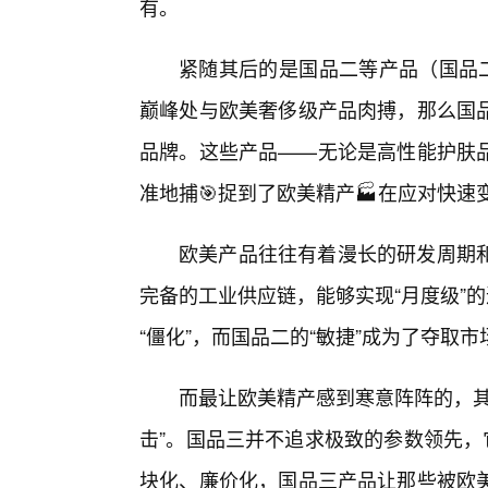
有。
紧随其后的是国品二等产品（国品二
巅峰处与欧美奢侈级产品肉搏，那么国
品牌。这些产品——无论是高性能护肤
准地捕🎯捉到了欧美精产🏭在应对快
欧美产品往往有着漫长的研发周期
完备的工业供应链，能够实现“月度级”
“僵化”，而国品二的“敏捷”成为了夺取
而最让欧美精产感到寒意阵阵的，其
击”。国品三并不追求极致的参数领先，
块化、廉价化，国品三产品让那些被欧