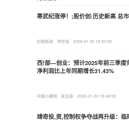
寒武纪涨停！;股价创:历史新高 总市
封面新闻
李柱铭
2026-01-26 18:30:58
西!部—创业：预计2025年前三季
净利润比上年同期增长31.43%
中国小康网
吴志森
2026-01-30 18:46:58
靖奇投,资,控制权争夺战再升级：临