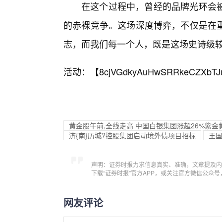
在这个过程中，曾经的品牌光环会
的赤裸竞争。这场深度博弈，不仅是在
志，而我们每一个人，既是这场史诗级
活动：【
8cjVGdkyAuHwSRRkeCZXbTJ
黄金股午前,全线走高 中国白银集团涨超26%紫金
济{南}历城?控股集团启动境外债项目招标
王国
声明：证券时报力求信息真实、准确，文章提及内
下载“证券时报”官方APP，或关注官方微信公众
网友评论