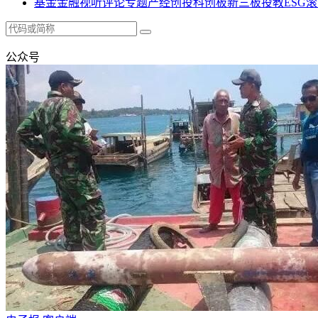
基金
金融
视听
评论
专题
产经
创投
科创板
新三板
投教
ESG
滚
公众号