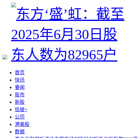
首页
快讯
要闻
股市
新股
信披+
公司
港美股
数据