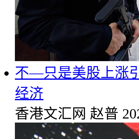
不—只是美股上涨引
经济
香港文汇网
赵普
20