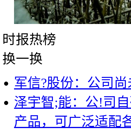
时报
热榜
换一换
军信?股份：公司尚
泽宇智;能：公!司
产品，可广泛适配