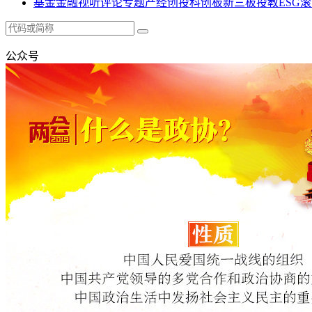
基金
金融
视听
评论
专题
产经
创投
科创板
新三板
投教
ESG
滚
公众号