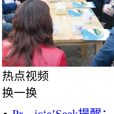
热点
视频
换一换
Pr—ic‘e’See