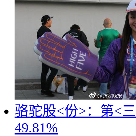
骆驼股<份>：第<三
49.81%