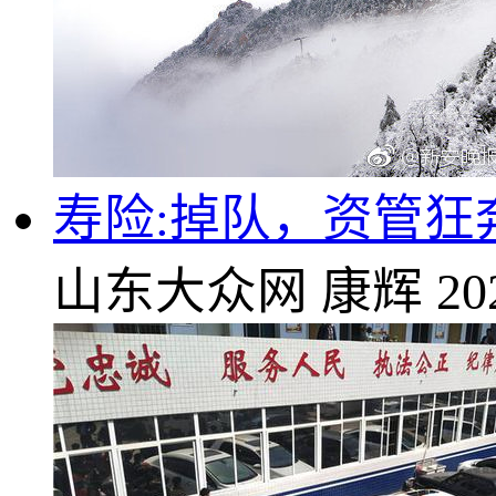
寿险:掉队，资管狂
山东大众网
康辉
20