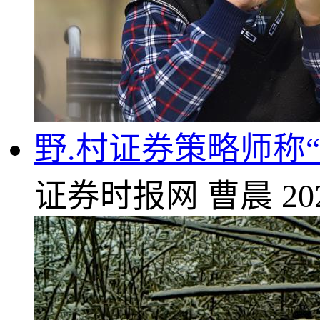
野.村证券策略师称
证券时报网
曹晨
20