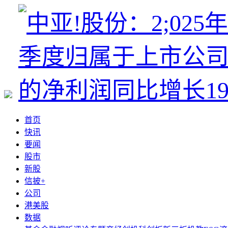
首页
快讯
要闻
股市
新股
信披+
公司
港美股
数据