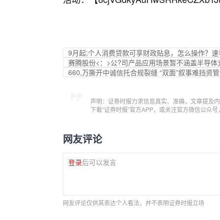
9月起;个人消费贷款可享财政贴息，怎么操作？速
赛腾股份<：>公?司产品应用场景暂不涵盖半导体
660,万撕开中诚信托合规裂缝 “双面”叙事难挡资
声明：证券时报力求信息真实、准确，文章提及内
下载“证券时报”官方APP，或关注官方微信公众
网友评论
登录
后可以发言
网友评论仅供其表达个人看法，并不表明证券时报立场