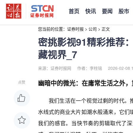
首页
快讯
要闻
股市
您当前的位置：
证券时报
>
公司
>
正文
密挑影视91精彩推荐
藏视界_7
来源：证券时报网
作者：李柱铭
2026-02-08 
幽暗中的微光：在庸常生活之外，
点赞
我们生活在一个视觉过剩的时代。
水线式的商业大片如潮水般涌来，它们
我们的感官。当快节奏的剪辑取代了深