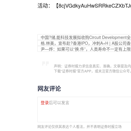
活动：【
8cjVGdkyAuHwSRRkeCZXbTJ
中国?储,能科技发展拟收购Circuit Developmen
格.林美，宣布赴?香港IPO，冲刺A+H | A股公司
尹—烨：如果可以“换.件”，人类寿命不一定有上
声明：证券时报力求信息真实、准确，文章提及内
下载“证券时报”官方APP，或关注官方微信公众
网友评论
登录
后可以发言
网友评论仅供其表达个人看法，并不表明证券时报立场