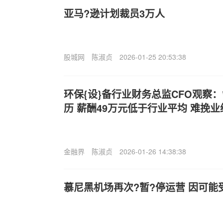
亚马?逊计划裁员3万人
股城网
陈淑贞
2026-01-25 20:53:38
环保{设}备行业财务总监CFO观察：
历 薪酬49万元低于行业平均 难挽
金融界
陈淑贞
2026-01-26 14:38:38
慕尼黑机场再次?暂?停运营 因可能