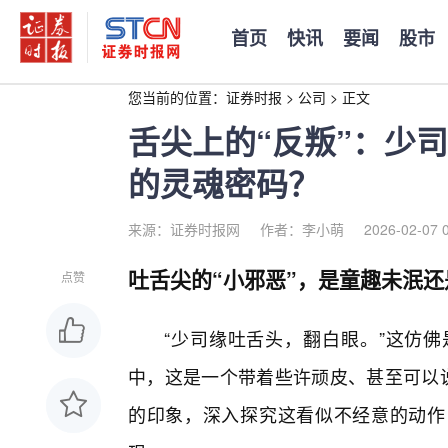
首页
快讯
要闻
股市
您当前的位置：
证券时报
>
公司
>
正文
舌尖上的“反叛”：少
的灵魂密码？
来源：证券时报网
作者：李小萌
2026-02-07 
吐舌尖的“小邪恶”，是童趣未泯
点赞
“少司缘吐舌头，翻白眼。”这仿
中，这是一个带着些许顽皮、甚至可以说
的印象，深入探究这看似不经意的动作