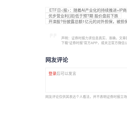
ETF日<报>：随着AI产业化的持续推进+
优步营业利{润}低于预?期 股价盘前下跌
开滦股?份披露总额1亿元的对外担保，被担
声明：证券时报力求信息真实、准确，文章
下载“证券时报”官方APP，或关注官方微
网友评论
登录
后可以发言
网友评论仅供其表达个人看法，并不表明证券时报立场