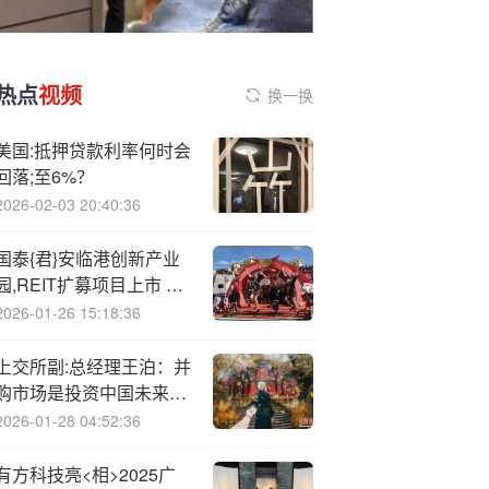
热点
视频
换一换
美国:抵押贷款利率何时会
回落;至6%？
2026-02-03 20:40:36
国泰{君}安临港创新产业
园,REIT扩募项目上市 助
力临港集团打造“科技-产
2026-01-26 15:18:36
业-金融”良性循环
上交所副:总经理王泊：并
购市场是投资中国未来的
黄金通道
2026-01-28 04:52:36
有方科技亮<相>2025广