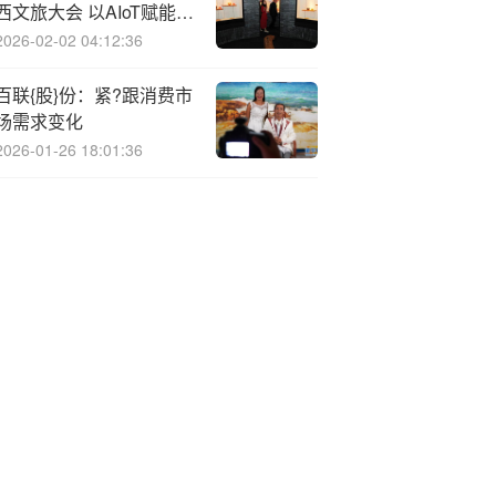
西文旅大会 以AIoT赋能多
场景应用智能化升级
2026-02-02 04:12:36
百联{股}份：紧?跟消费市
场需求变化
2026-01-26 18:01:36