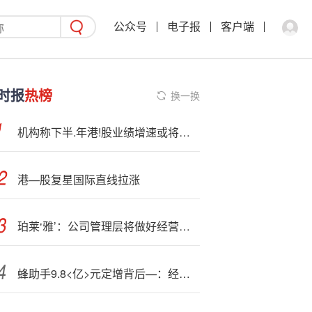
公众号
电子报
客户端
时报
热榜
换一换
机构称下半.年港!股业绩增速或将迎来拐点，聚焦港股新消费板块布局机遇
港—股复星国际直线拉涨
珀莱‘雅’：公司管理层将做好经营管理工作
蜂助手9.8<亿>元定增背后—：经营净现金流连续多年为负 应收账款飙升至9.38亿