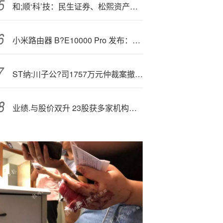
和;顺‘科’技：民生证券、松熙资产等多家机构于9月17日调研我司
小米路由器 B?E10000 Pro 发布：支持 AI 双万兆、Wi-Fi 7，售价 1699 元
ST纳:川子公?司1757万元仲裁案撤销 涉建设合同纠纷
业绩.与股价双升 23股获多家机构关注