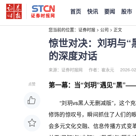
首页
快讯
要闻
股市
您当前的位置：
证券时报
>
公司
>
正文
惊世对决：刘玥与“
的深度对话
来源：证券时报网
作者：崔永元
2026-02
第一幕：当“刘玥”遇见“黑”
点赞
“刘玥vs黑人无删减版”，这
修饰的惊叹号，瞬间抓住了人们的
会多元文化交融、信息传播方式变